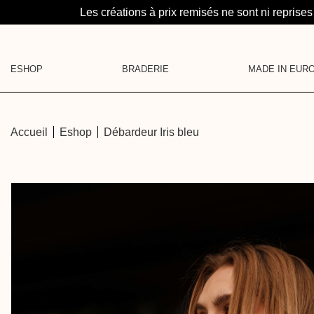
Les créations à prix remisés ne sont ni reprises
ESHOP
BRADERIE
MADE IN EUR
LA SUITE : UN PROJE
CATÉGORIES
MAROQUINERIE
MAILLES
MÉDAILLONS
Accueil
Eshop
Débardeur Iris bleu
CHEMISES
LA BRUME
SOUS-PULLS
HAUTS
CARTE CADEAU
ROBES
PANTALONS & SHORTS
JUPES
DENIM
PYJAMA
VESTES
MAROQUINERIE
ACCESSOIRES