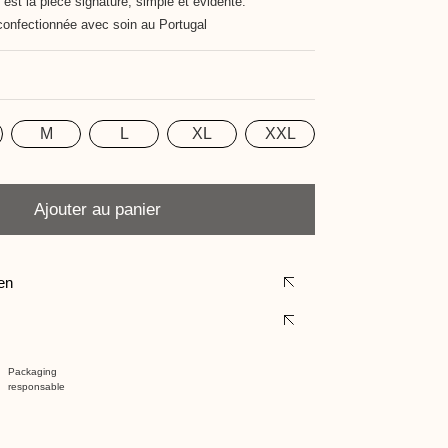
 est la pièce signature, simple et évidente.
confectionnée avec soin au Portugal
M
L
XL
XXL
Ajouter au panier
ien
Packaging
responsable