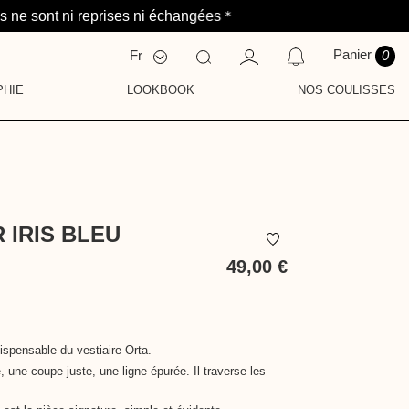
 *
s ne sont ni reprises ni échangées
Panier
Fr
0
Nl
En
PHIE
LOOKBOOK
NOS COULISSES
CATIONS
S
AVEZ AUCUNE NOTIFICATION POUR LE MOMENT.
NAUTÉ
ENTS
E
IE
 IRIS BLEU
49,00 €
TTC
dispensable du vestiaire Orta.
 une coupe juste, une ligne épurée. Il traverse les