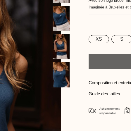
Avec son logo brodé, Iris
Imaginée à Bruxelles et 
XS
S
Taille
Quantité
Composition et entret
Guide des tailles
Acheminement
responsable