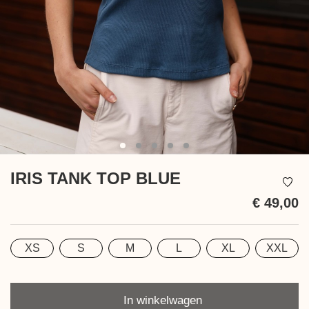
IRIS TANK TOP BLUE
€ 49,00
In
be
XS
S
M
L
XL
XXL
Maat
Aantal
In winkelwagen