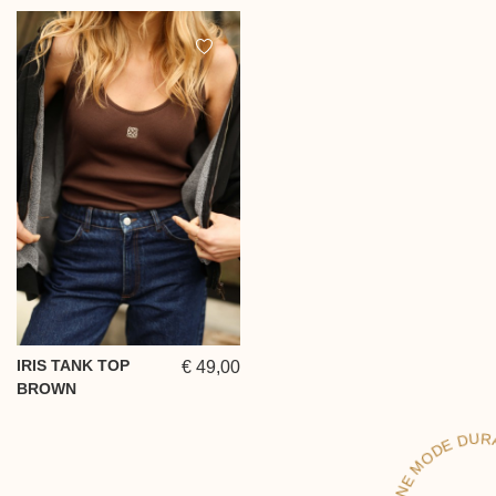
IRIS TANK TOP
€ 49,00
BROWN
UNE 
E 
BL
N
E 