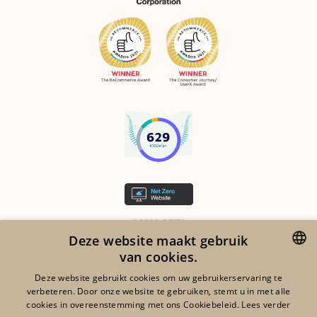
©2026 ORTA
Deze website maakt gebruik
LEGAL NOTICES
van cookies.
RGDP
ENGLISH
Deze website gebruikt cookies om uw gebruikerservaring te
verbeteren. Door onze website te gebruiken, stemt u in met alle
COOKIES
FRENCH
cookies in overeenstemming met ons Cookiebeleid.
Lees verder