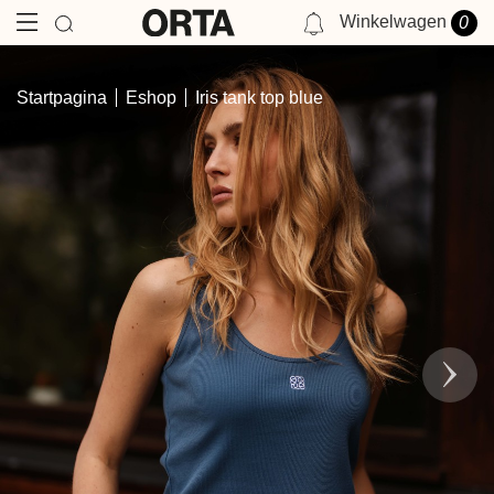
Winkelwagen
0
NOTIFICATIES
Startpagina
Eshop
Iris tank top blue
JE HEBT GEEN MELDING OP DIT MOMENT.