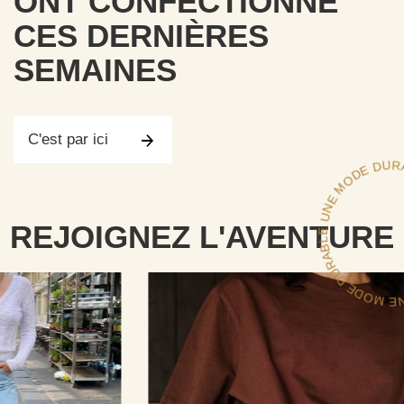
ONT CONFECTIONNÉ
CES DERNIÈRES
SEMAINES
C'est par ici
UNE 
E 
BL
N
E 
URAB
REJOIGNEZ L'AVENTURE