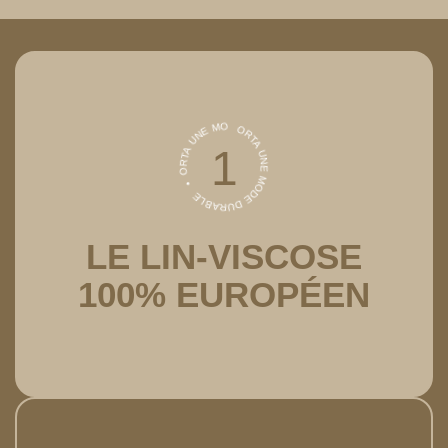
Découvrir
ORTA UNE MODE DURABLE • ORTA UNE MODE DURABLE •
1
LE LIN-VISCOSE
100% EUROPÉEN
Découvrir