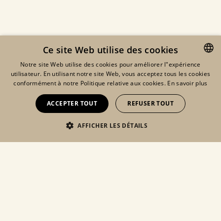
Ce site Web utilise des cookies
Notre site Web utilise des cookies pour améliorer l"expérience
utilisateur. En utilisant notre site Web, vous acceptez tous les cookies
ENGLISH
conformément à notre Politique relative aux cookies.
En savoir plus
FRENCH
ACCEPTER TOUT
REFUSER TOUT
DUTCH
©2026 ORTA
AFFICHER LES DÉTAILS
Eshop
Lookbook
Mon compte
MENTIONS LÉGALES
GDPR
COOKIES
CGV