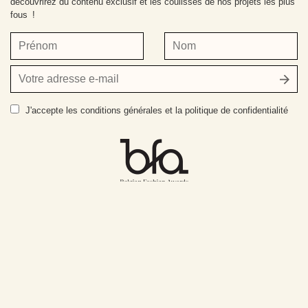
découvrirez du contenu exclusif et les coulisses de nos projets les plus
fous !
Prénom
Nom
Votre
adresse
e-
J'accepte
les conditions générales et la politique de confidentialité
mail