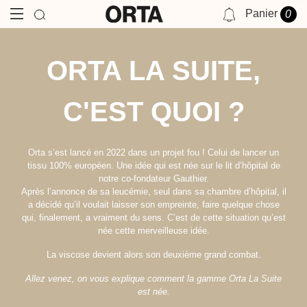
Panier
0
NOTIFICATIONS
ORTA LA SUITE,
VOUS N'AVEZ AUCUNE NOTIFICATION POUR LE MOMENT.
C'EST QUOI ?
Orta s’est lancé en 2022 dans un projet fou ! Celui de lancer un
tissu 100% européen. Une idée qui est née sur le lit d’hôpital de
notre co-fondateur Gauthier.
Après l’annonce de sa leucémie, seul dans sa chambre d’hôpital, il
a décidé qu’il voulait laisser son empreinte, faire quelque chose
qui, finalement, a vraiment du sens. C’est de cette situation qu’est
née cette merveilleuse idée.
La viscose devient alors son deuxième grand combat.
Allez venez, on vous explique comment la gamme Orta La Suite
est née.