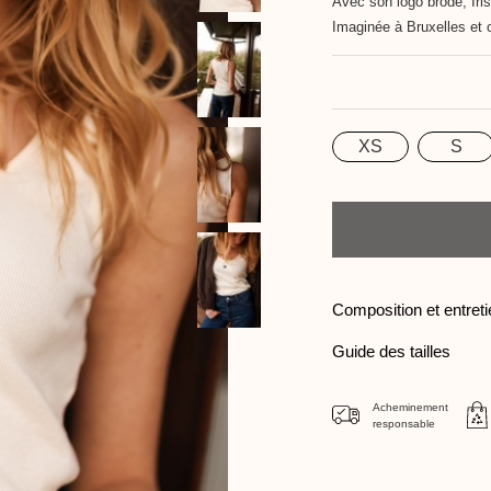
Avec son logo brodé, Iris
Imaginée à Bruxelles et 
XS
S
Taille
Quantité
Composition et entret
Guide des tailles
Acheminement
responsable