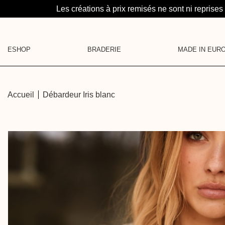
Les créations à prix remisés ne sont ni reprises
ESHOP
BRADERIE
MADE IN EUR
LA SUITE : UN PROJE
CATÉGORIES
MAROQUINERIE
MAILLES
MÉDAILLONS
Accueil
Débardeur Iris blanc
CHEMISES
LA BRUME
SOUS-PULLS
HAUTS
CARTE CADEAU
ROBES
PANTALONS & SHORTS
JUPES
DENIM
PYJAMA
VESTES
MAROQUINERIE
ACCESSOIRES