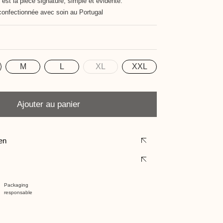
 est la pièce signature, simple et évidente.
confectionnée avec soin au Portugal
M
L
XL
XXL
Ajouter au panier
ien
Packaging
responsable