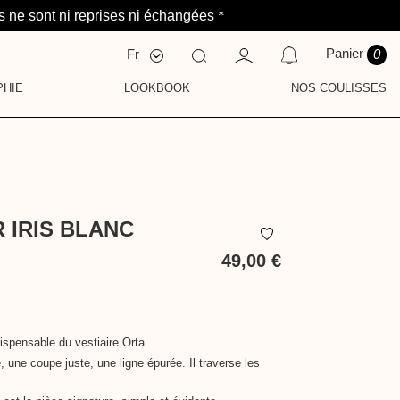
 *
 ne sont ni reprises ni échangées
Panier
Fr
0
Nl
En
PHIE
LOOKBOOK
NOS COULISSES
CATIONS
S
AVEZ AUCUNE NOTIFICATION POUR LE MOMENT.
NAUTÉ
ENTS
E
IE
 IRIS BLANC
49,00 €
TTC
dispensable du vestiaire Orta.
 une coupe juste, une ligne épurée. Il traverse les