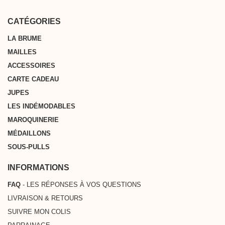
* Livraison offerte à partir de 200 € d'achat depuis la France
Luxembourg.
Métropolitaine, la Belgique, l’Allemagne, les Pays-Bas et le Luxembourg
CATÉGORIES
LA BRUME
MAILLES
ACCESSOIRES
CARTE CADEAU
JUPES
LES INDÉMODABLES
MAROQUINERIE
MÉDAILLONS
SOUS-PULLS
INFORMATIONS
FAQ
- LES RÉPONSES À VOS QUESTIONS
LIVRAISON & RETOURS
SUIVRE MON COLIS