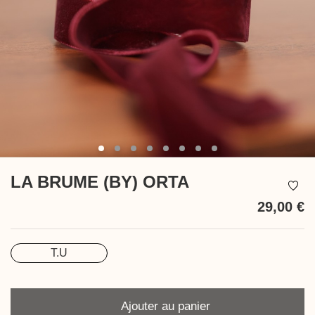
LA BRUME (BY) ORTA
29,00 €
T
T.U
Taille
Quantité
Ajouter au panier