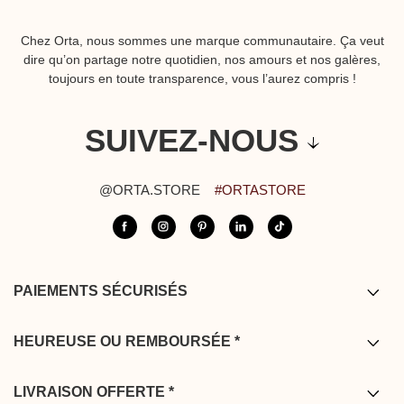
Chez Orta, nous sommes une marque communautaire. Ça veut
dire qu’on partage notre quotidien, nos amours et nos galères,
toujours en toute transparence, vous l’aurez compris !
SUIVEZ-NOUS
@ORTA.STORE
#ORTASTORE
PAIEMENTS SÉCURISÉS
Carte bancaire / PayPal / Bancontact /
Apple pay
HEUREUSE OU REMBOURSÉE *
* Vous disposez de 14 jours après réception de votre commande pour
effectuer un retour. Les retours sont offerts depuis la France
LIVRAISON OFFERTE *
métropolitaine, la Belgique, l’Allemagne, les Pays Bas et le