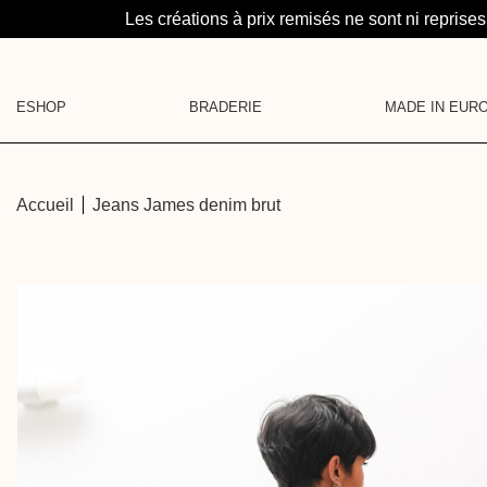
Les créations à prix remisés ne sont ni reprises
ESHOP
BRADERIE
MADE IN EUR
LA SUITE : UN PROJE
CATÉGORIES
MAROQUINERIE
MAILLES
MÉDAILLONS
Accueil
Jeans James denim brut
CHEMISES
LA BRUME
SOUS-PULLS
HAUTS
CARTE CADEAU
ROBES
PANTALONS & SHORTS
JUPES
DENIM
PYJAMA
VESTES
MAROQUINERIE
ACCESSOIRES