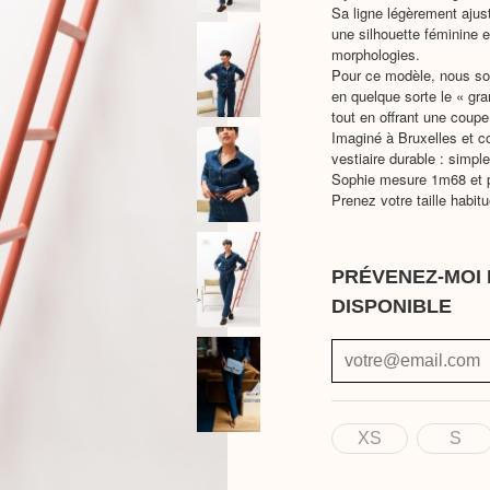
Sa ligne légèrement ajust
une silhouette féminine 
morphologies.
Pour ce modèle, nous so
en quelque sorte le « gra
tout en offrant une coup
Imaginé à Bruxelles et c
vestiaire durable : simpl
Sophie mesure 1m68 et po
Prenez votre taille habitu
PRÉVENEZ-MOI 
DISPONIBLE
XS
S
Taille