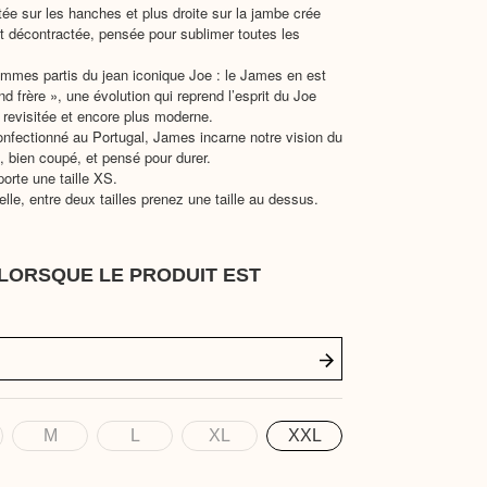
ée sur les hanches et plus droite sur la jambe crée
et décontractée, pensée pour sublimer toutes les
mmes partis du jean iconique Joe : le James en est
nd frère », une évolution qui reprend l’esprit du Joe
e revisitée et encore plus moderne.
onfectionné au Portugal, James incarne notre vision du
e, bien coupé, et pensé pour durer.
rte une taille XS.
elle, entre deux tailles prenez une taille au dessus.
LORSQUE LE PRODUIT EST
M
L
XL
XXL