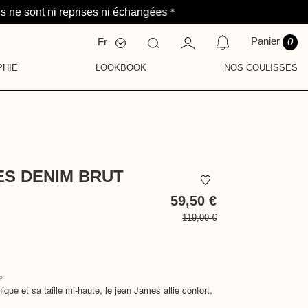
 *
s ne sont ni reprises ni échangées
Panier
Fr
0
Nl
En
PHIE
LOOKBOOK
NOS COULISSES
CATIONS
S
AVEZ AUCUNE NOTIFICATION POUR LE MOMENT.
NAUTÉ
ENTS
E
IE
ES DENIM BRUT
59,50 €
119,00 €
TTC

ue et sa taille mi-haute, le jean James allie confort,