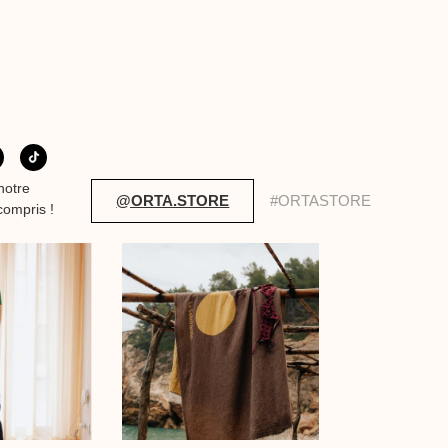
notre
@ORTA.STORE
#ORTASTORE
compris !