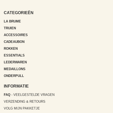
* Bij aankoop vanaf € 200 in België, Nederland, Luxemburg, Duitsland
een zorgeloze en vlotte winkelervaring kunnen garanderen.
en (Europees) Frankrijk
CATEGORIEËN
LA BRUME
TRUIEN
ACCESSOIRES
CADEAUBON
ROKKEN
ESSENTIALS
LEDERWAREN
MEDAILLONS
ONDERPULL
INFORMATIE
FAQ
- VEELGESTELDE VRAGEN
VERZENDING & RETOURS
VOLG MIJN PAKKETJE