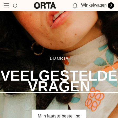
Winkelwagen
0
NOTIFICATIES
JE HEBT GEEN MELDING OP DIT MOMENT.
BIJ ORTA
VEELGESTELDE
VRAGEN
Mijn laatste bestelling