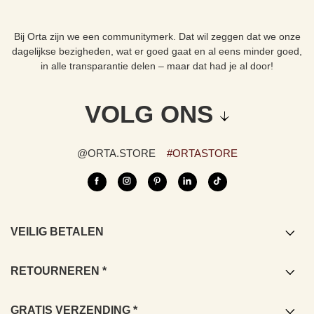
Bij Orta zijn we een communitymerk. Dat wil zeggen dat we onze
dagelijkse bezigheden, wat er goed gaat en al eens minder goed,
in alle transparantie delen – maar dat had je al door!
VOLG ONS
@ORTA.STORE
#ORTASTORE
VEILIG BETALEN
Visa/Mastercard/American express/ Paypal/
Bancontact/Apple pay
RETOURNEREN *
*U beschikt over 14 dagen na ontvangst van uw bestelling om deze te
retourneren. Retourzendingen zijn kosteloos vanuit Frankrijk
GRATIS VERZENDING *
(vasteland), België, Duitsland, Nederland en Luxembourg, zodat wij u