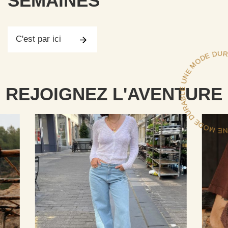
SEMAINES
C'est par ici
UNE
ODE D
RABL
REJOIGNEZ L'AVENTURE