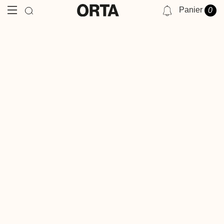
Panier
0
NOTIFICATIONS
VOUS N'AVEZ AUCUNE NOTIFICATION POUR LE MOMENT.