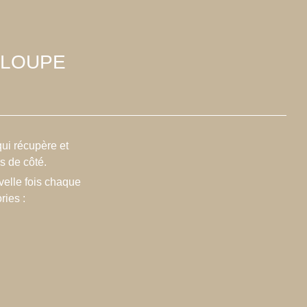
 LOUPE
qui récupère et
s de côté.
velle fois chaque
ries :