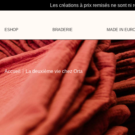
Les créations à prix remisés ne sont ni r
ESHOP
BRADERIE
MADE IN EUR
LA SUITE : UN PROJE
CATÉGORIES
MAROQUINERIE
MAILLES
MÉDAILLONS
CHEMISES
LA BRUME
SOUS-PULLS
HAUTS
Accueil
La deuxième vie chez Orta
CARTE CADEAU
ROBES
PANTALONS & SHORTS
JUPES
DENIM
PYJAMA
VESTES
MAROQUINERIE
ACCESSOIRES