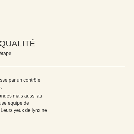
QUALITÉ
 étape
se par un contrôle
.
andes mais aussi au
euse équipe de
 Leurs yeux de lynx ne