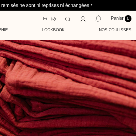
 *
remisés ne sont ni reprises ni échangées
Panier
Fr
0
Nl
En
PHIE
LOOKBOOK
NOS COULISSES
CATIONS
S
AVEZ AUCUNE NOTIFICATION POUR LE MOMENT.
NAUTÉ
ENTS
E
IE