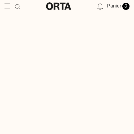
Panier
0
NOTIFICATIONS
VOUS N'AVEZ AUCUNE NOTIFICATION POUR LE MOMENT.