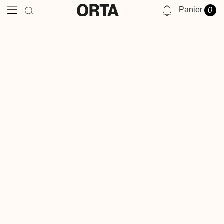
Panier
0
NOTIFICATIONS
VOUS N'AVEZ AUCUNE NOTIFICATION POUR LE MOMENT.