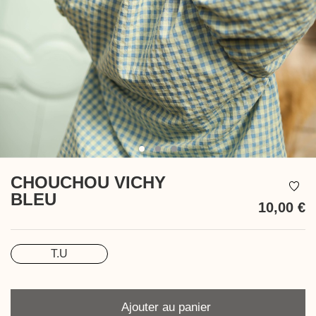
CHOUCHOU VICHY
BLEU
10,00 €
T
T.U
Taille
Quantité
Ajouter au panier