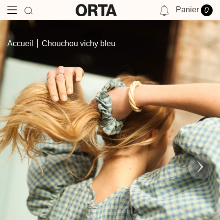
Panier
0
NOTIFICATIONS
Accueil
Chouchou vichy bleu
VOUS N'AVEZ AUCUNE NOTIFICATION POUR LE MOMENT.