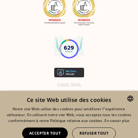
©2026 ORTA
MENTIONS LÉGALES
Ce site Web utilise des cookies
GDPR
Notre site Web utilise des cookies pour améliorer l"expérience
utilisateur. En utilisant notre site Web, vous acceptez tous les cookies
ENGLISH
COOKIES
conformément à notre Politique relative aux cookies.
En savoir plus
FRENCH
CGV
ACCEPTER TOUT
REFUSER TOUT
DUTCH