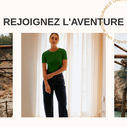
U
D
LE
REJOIGNEZ L'AVENTURE