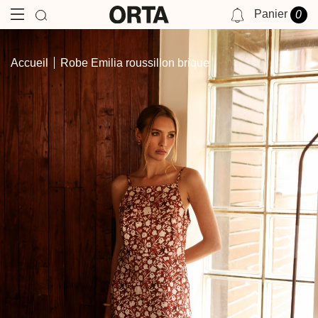
Panier
0
NOTIFICATIONS
Accueil
Robe Emilia roussillon brique
VOUS N'AVEZ AUCUNE NOTIFICATION POUR LE MOMENT.