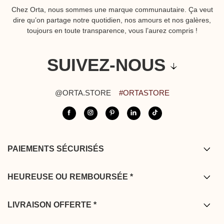
Chez Orta, nous sommes une marque communautaire. Ça veut
dire qu’on partage notre quotidien, nos amours et nos galères,
toujours en toute transparence, vous l’aurez compris !
SUIVEZ-NOUS
@ORTA.STORE
#ORTASTORE
PAIEMENTS SÉCURISÉS
Carte bancaire / PayPal / Bancontact /
Apple pay
HEUREUSE OU REMBOURSÉE *
* Vous disposez de 14 jours après réception de votre commande pour
effectuer un retour. Les retours sont offerts depuis la France
LIVRAISON OFFERTE *
métropolitaine, la Belgique, l’Allemagne, les Pays Bas et le
* Livraison offerte à partir de 200 € d'achat depuis la France
Luxembourg.