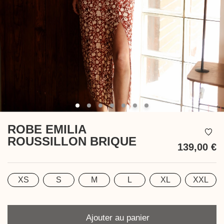
ROBE EMILIA
ROUSSILLON BRIQUE
139,00 €
T
XS
S
M
L
XL
XXL
Taille
Quantité
Ajouter au panier