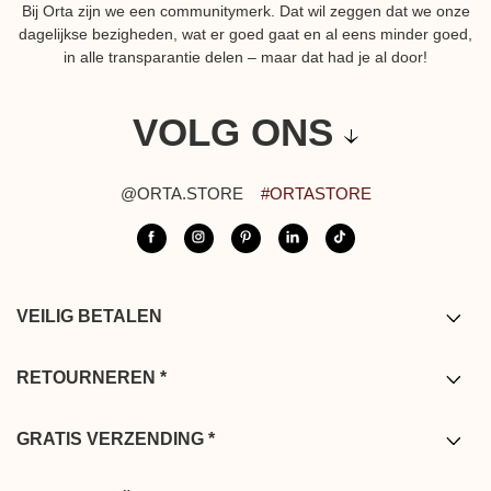
Bij Orta zijn we een communitymerk. Dat wil zeggen dat we onze
dagelijkse bezigheden, wat er goed gaat en al eens minder goed,
in alle transparantie delen – maar dat had je al door!
VOLG ONS
@ORTA.STORE
#ORTASTORE
VEILIG BETALEN
Visa/Mastercard/American express/ Paypal/
Bancontact/Apple pay
RETOURNEREN *
*U beschikt over 14 dagen na ontvangst van uw bestelling om deze te
retourneren. Retourzendingen zijn kosteloos vanuit Frankrijk
GRATIS VERZENDING *
(vasteland), België, Duitsland, Nederland en Luxembourg, zodat wij u
* Bij aankoop vanaf € 200 in België, Nederland, Luxemburg, Duitsland
een zorgeloze en vlotte winkelervaring kunnen garanderen.
en (Europees) Frankrijk