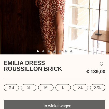
EMILIA DRESS
ROUSSILLON BRICK
€ 139,00
In
be
XS
S
M
L
XL
XXL
Maat
Aantal
In winkelwagen