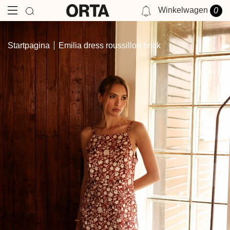
Winkelwagen
0
NOTIFICATIES
Startpagina
Emilia dress roussillon brick
JE HEBT GEEN MELDING OP DIT MOMENT.