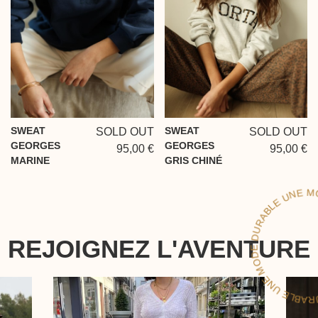
SWEAT
SWEAT
SOLD OUT
SOLD OUT
GEORGES
GEORGES
95,00 €
95,00 €
MARINE
GRIS CHINÉ
ODE 
UN
REJOIGNEZ L'AVENTURE
UNE M
U
B
UNE MODE
E