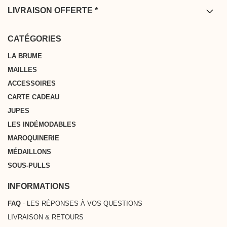
effectuer un retour. Les retours sont offerts depuis la France
LIVRAISON OFFERTE *
métropolitaine, la Belgique, l’Allemagne, les Pays Bas et le
* Livraison offerte à partir de 200 € d'achat depuis la France
Luxembourg.
Métropolitaine, la Belgique, l’Allemagne, les Pays-Bas et le Luxembourg
CATÉGORIES
LA BRUME
MAILLES
ACCESSOIRES
CARTE CADEAU
JUPES
LES INDÉMODABLES
MAROQUINERIE
MÉDAILLONS
SOUS-PULLS
INFORMATIONS
FAQ
- LES RÉPONSES À VOS QUESTIONS
LIVRAISON & RETOURS