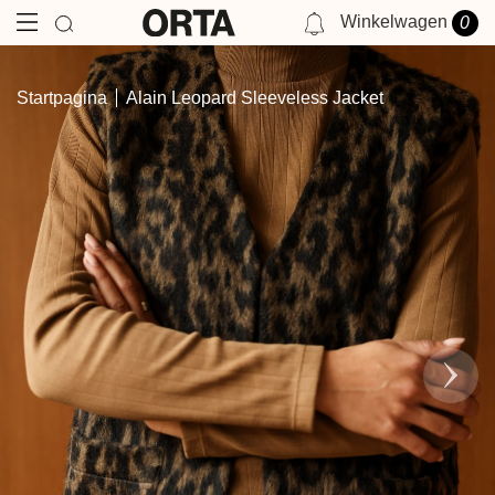
Winkelwagen
0
NOTIFICATIES
Startpagina
Alain Leopard Sleeveless Jacket
JE HEBT GEEN MELDING OP DIT MOMENT.