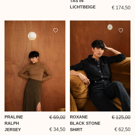
TAS IN
LICHTBEIGE
€ 174,50
PRALINE
ROXANE
€ 69,00
€ 125,00
RALPH
BLACK STONE
€ 34,50
€ 62,50
JERSEY
SHIRT