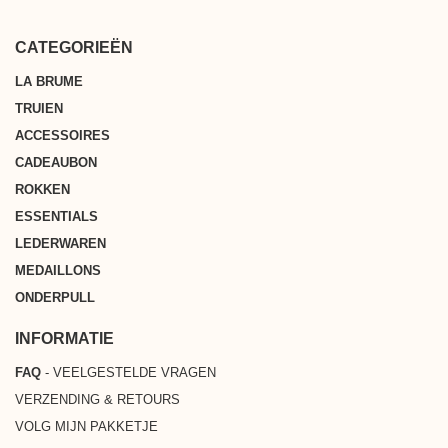
* Bij aankoop vanaf € 200 in België, Nederland, Luxemburg, Duitsland
een zorgeloze en vlotte winkelervaring kunnen garanderen.
en (Europees) Frankrijk
CATEGORIEËN
LA BRUME
TRUIEN
ACCESSOIRES
CADEAUBON
ROKKEN
ESSENTIALS
LEDERWAREN
MEDAILLONS
ONDERPULL
INFORMATIE
FAQ
- VEELGESTELDE VRAGEN
VERZENDING & RETOURS
VOLG MIJN PAKKETJE