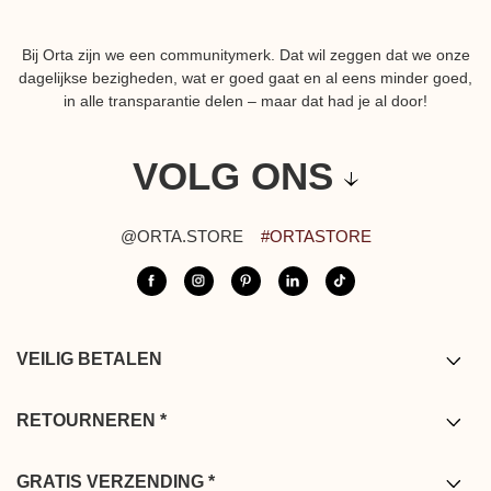
Bij Orta zijn we een communitymerk. Dat wil zeggen dat we onze
dagelijkse bezigheden, wat er goed gaat en al eens minder goed,
in alle transparantie delen – maar dat had je al door!
VOLG ONS
@ORTA.STORE
#ORTASTORE
VEILIG BETALEN
Visa/Mastercard/American express/ Paypal/
Bancontact/Apple pay
RETOURNEREN *
*U beschikt over 14 dagen na ontvangst van uw bestelling om deze te
retourneren. Retourzendingen zijn kosteloos vanuit Frankrijk
GRATIS VERZENDING *
(vasteland), België, Duitsland, Nederland en Luxembourg, zodat wij u