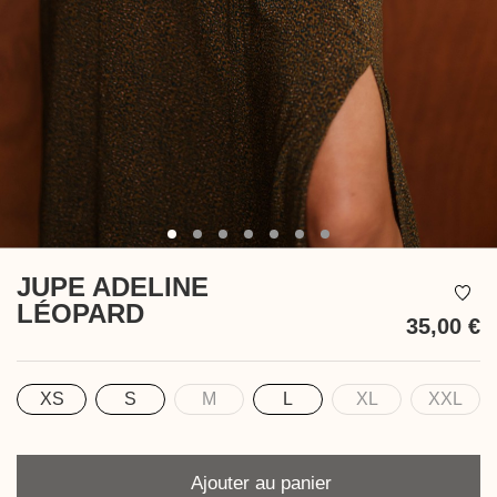
JUPE ADELINE
LÉOPARD
35,00 €
T
XS
S
M
L
XL
XXL
Taille
Quantité
Ajouter au panier