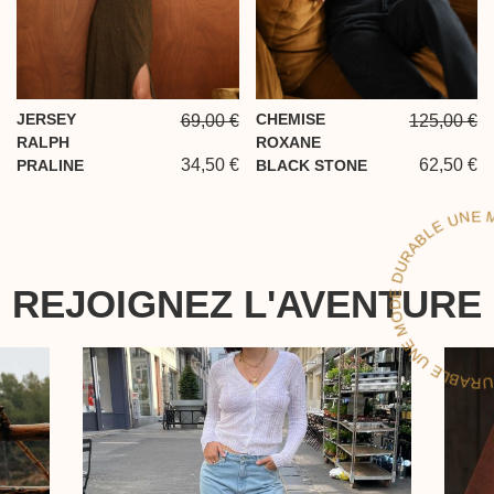
JERSEY
CHEMISE
69,00 €
125,00 €
RALPH
ROXANE
34,50 €
62,50 €
PRALINE
BLACK STONE
D
D
LE
REJOIGNEZ L'AVENTURE