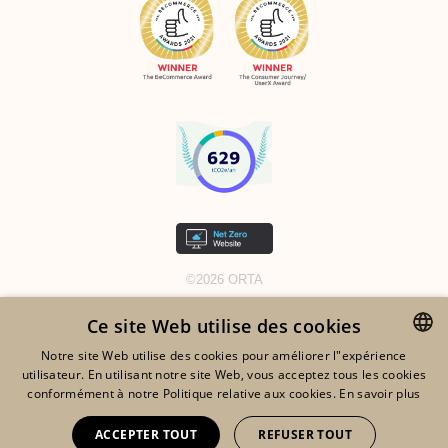
©2026 ORTA
MENTIONS LÉGALES
Ce site Web utilise des cookies
GDPR
Notre site Web utilise des cookies pour améliorer l"expérience
utilisateur. En utilisant notre site Web, vous acceptez tous les cookies
ENGLISH
COOKIES
conformément à notre Politique relative aux cookies.
En savoir plus
FRENCH
CGV
ACCEPTER TOUT
REFUSER TOUT
DUTCH