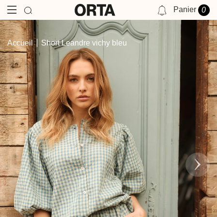
Panier
0
NOTIFICATIONS
Accueil
Short Leandre vichy bleu
VOUS N'AVEZ AUCUNE NOTIFICATION POUR LE MOMENT.