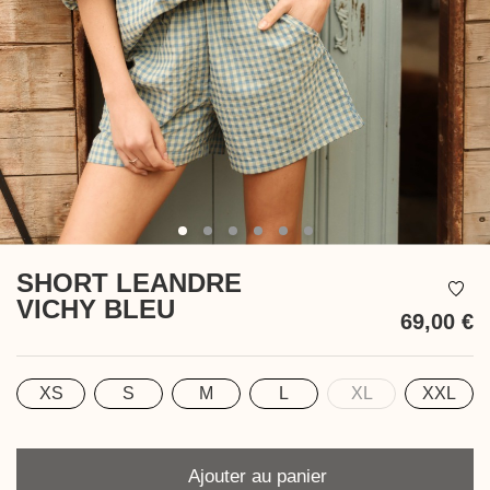
SHORT LEANDRE
VICHY BLEU
69,00 €
T
XS
S
M
L
XL
XXL
Taille
Quantité
Ajouter au panier