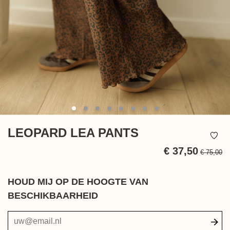
LEOPARD LEA PANTS
€ 37,50
€ 75,00
In
be
HOUD MIJ OP DE HOOGTE VAN
BESCHIKBAARHEID