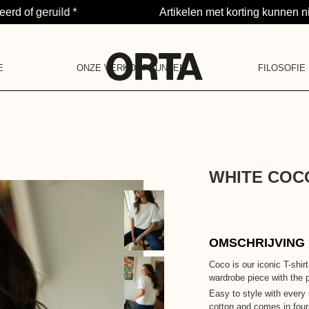
rd of geruild *
Artikelen met korting kunnen ni
E
ONZE VERKOOPPUNTEN
FILOSOFIE
NOTIFICATIE
PROJECT
LA BARAQUE
IN 5 PUNTEN
JE HEBT GEEN M
ONZE COMMUNIT
POP-UPSTORE
ONS ENGAGEMEN
ONZE WAARDEN
ONS VERHAAL
LA DEUXIÈME VIE
WHITE COCO
OMSCHRIJVING
Coco is our iconic T-shir
wardrobe piece with the p
Easy to style with every
cotton and comes in four