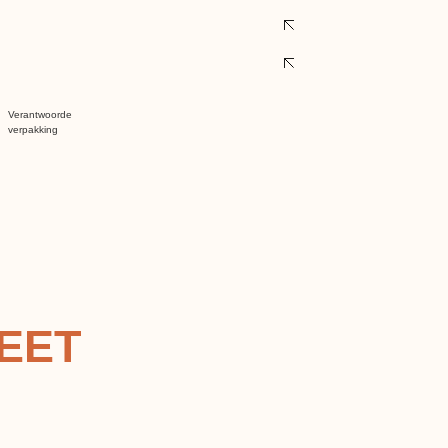
Verantwoorde
verpakking
EET