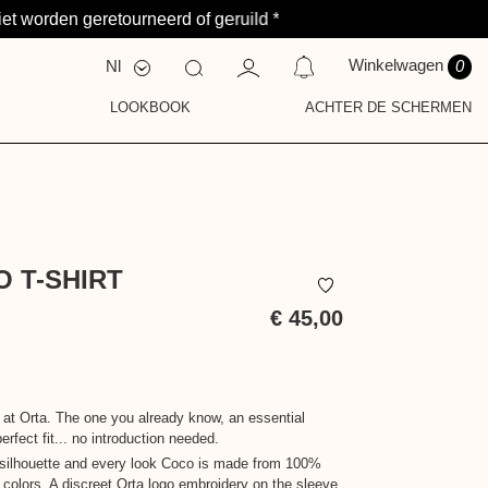
et worden geretourneerd of geruild *
Winkelwagen
Nl
0
Fr
En
LOOKBOOK
ACHTER DE SCHERMEN
S
ELDING OP DIT MOMENT.
Y
T
 T-SHIRT
€ 45,00
Inclusief
belasting
t at Orta. The one you already know, an essential
erfect fit... no introduction needed.
 silhouette and every look Coco is made from 100%
 colors. A discreet Orta logo embroidery on the sleeve