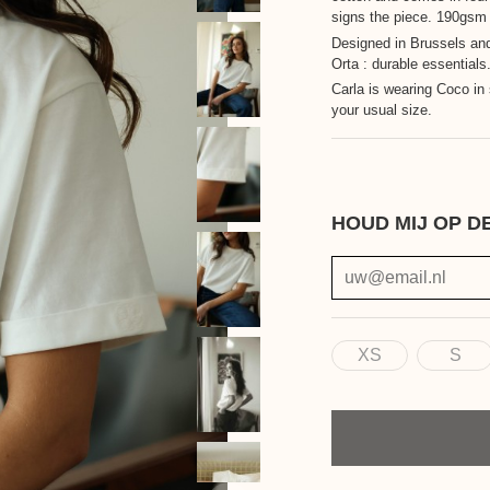
signs the piece. 190gsm
Designed in Brussels an
Orta : durable essentials
Carla is wearing Coco i
your usual size.
HOUD MIJ OP D
XS
S
Maat
Aantal