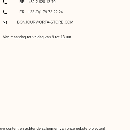
TELEFOON
BE
+32 2 620 13 79
TELEFOON
FR
+33 (0)1 79 73 22 24
EMAIL
BONJOUR@ORTA-STORE.COM
Van maandag tot vrijdag van 9 tot 13 uur
ieve content en achter de schermen van onze gekste projecten!