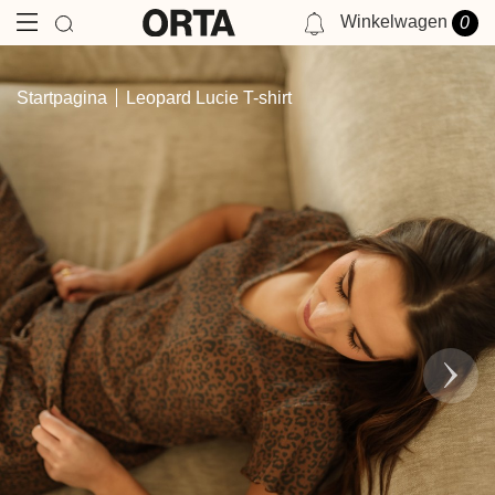
Winkelwagen
0
NOTIFICATIES
Startpagina
Leopard Lucie T-shirt
JE HEBT GEEN MELDING OP DIT MOMENT.