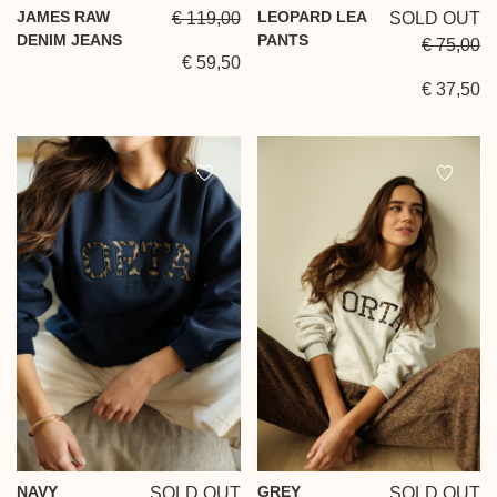
JAMES RAW
LEOPARD LEA
€ 119,00
SOLD OUT
DENIM JEANS
PANTS
€ 75,00
€ 59,50
€ 37,50
NAVY
GREY
SOLD OUT
SOLD OUT