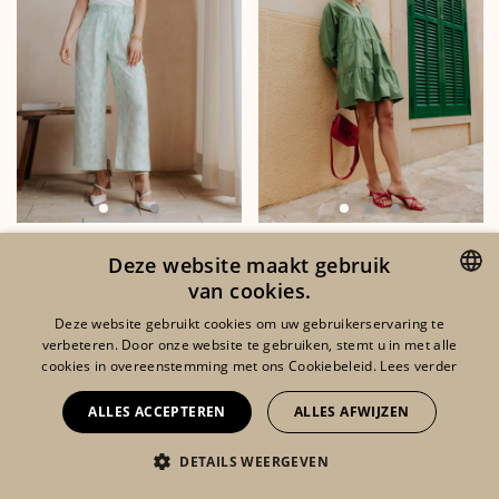
BAUDOIN
BRUNE KHAKI
SOLD OUT
SOLD OUT
Deze website maakt gebruik
BROEK IN
JURK
€ 60,00
€ 30,00
van cookies.
WATERGROEN
ENGLISH
Deze website gebruikt cookies om uw gebruikerservaring te
verbeteren. Door onze website te gebruiken, stemt u in met alle
FRENCH
cookies in overeenstemming met ons Cookiebeleid.
Lees verder
DUTCH
ALLES ACCEPTEREN
ALLES AFWIJZEN
DETAILS WEERGEVEN
Eshop
Lookbook
Mijn account