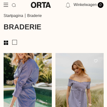
Winkelwagen
0
NOTIFICATIES
Startpagina
Braderie
JE HEBT GEEN MELDING OP DIT MOMENT.
BRADERIE