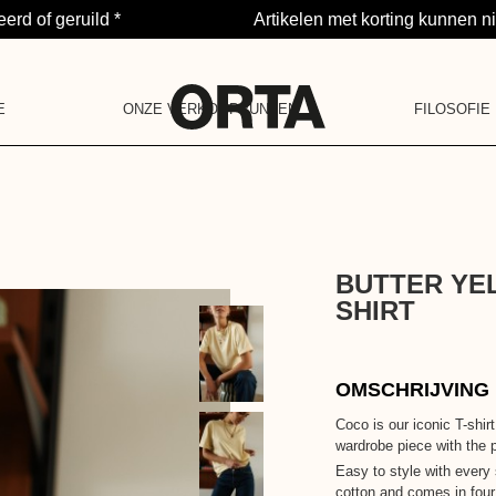
rd of geruild *
Artikelen met korting kunnen ni
E
ONZE VERKOOPPUNTEN
FILOSOFIE
NOTIFICATIE
PROJECT
LA BARAQUE
IN 5 PUNTEN
JE HEBT GEEN M
ONZE COMMUNIT
POP-UPSTORE
ONS ENGAGEMEN
ONZE WAARDEN
ONS VERHAAL
LA DEUXIÈME VIE
BUTTER YE
SHIRT
OMSCHRIJVING
Coco is our iconic T-shir
wardrobe piece with the p
Easy to style with every
cotton and comes in four