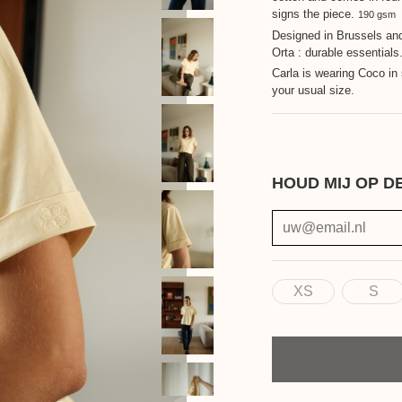
signs the piece.
190 gsm
Designed in Brussels an
Orta : durable essentials
Carla is wearing Coco i
your usual size.
HOUD MIJ OP D
XS
S
Maat
Aantal