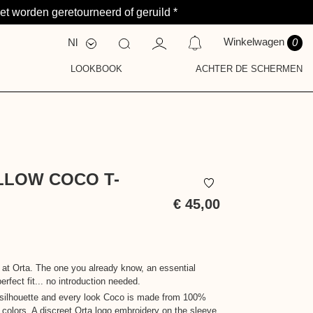
et worden geretourneerd of geruild *
Winkelwagen
Nl
0
Fr
En
LOOKBOOK
ACHTER DE SCHERMEN
S
ELDING OP DIT MOMENT.
Y
T
LLOW COCO T-
€ 45,00
Inclusief
belasting
t at Orta. The one you already know, an essential
erfect fit... no introduction needed.
 silhouette and every look Coco is made from 100%
 colors. A discreet Orta logo embroidery on the sleeve