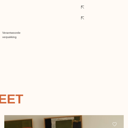
Verantwoorde
verpakking
EET