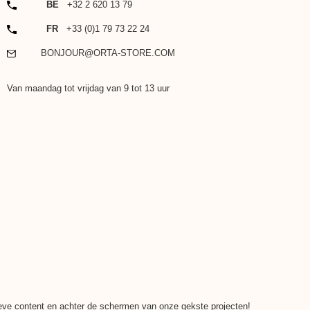
TELEFOON
BE
+32 2 620 13 79
TELEFOON
FR
+33 (0)1 79 73 22 24
EMAIL
BONJOUR@ORTA-STORE.COM
Van maandag tot vrijdag van 9 tot 13 uur
ieve content en achter de schermen van onze gekste projecten!