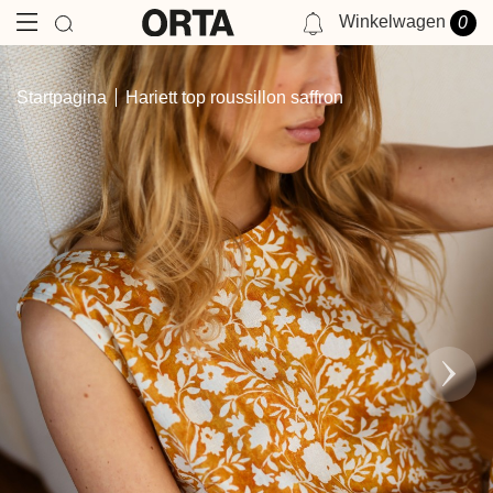
Winkelwagen
0
NOTIFICATIES
Startpagina
Hariett top roussillon saffron
JE HEBT GEEN MELDING OP DIT MOMENT.