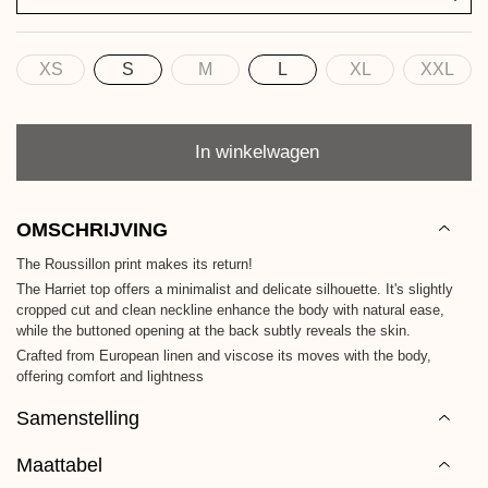
XS
S
M
L
XL
XXL
Maat
Aantal
In winkelwagen
OMSCHRIJVING
The Roussillon print makes its return!
The Harriet top offers a minimalist and delicate silhouette. It's slightly
cropped cut and clean neckline enhance the body with natural ease,
while the buttoned opening at the back subtly reveals the skin.
Crafted from European linen and viscose its moves with the body,
offering comfort and lightness
Samenstelling
Maattabel