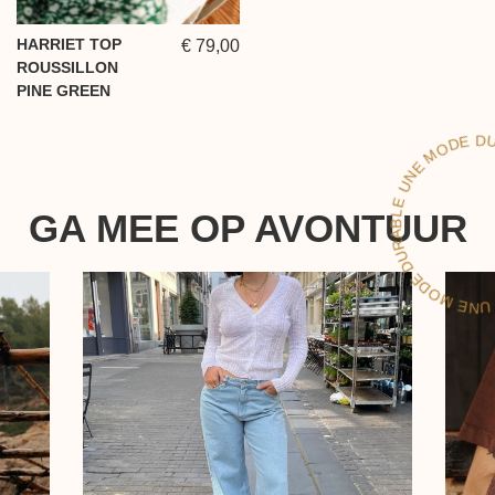
HARRIET TOP
€ 79,00
ROUSSILLON
PINE GREEN
UN
ODE 
RABL
GA MEE OP AVONTUUR