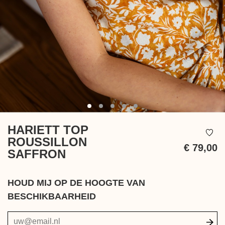
HARIETT TOP
ROUSSILLON
€ 79,00
SAFFRON
In
be
HOUD MIJ OP DE HOOGTE VAN
BESCHIKBAARHEID