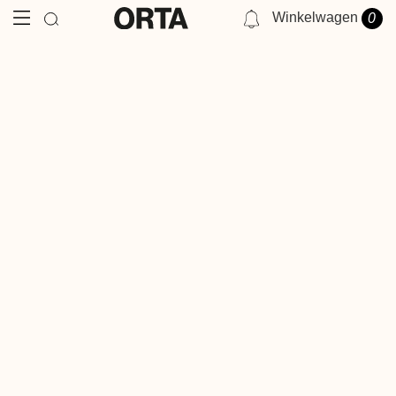
Winkelwagen
0
NOTIFICATIES
JE HEBT GEEN MELDING OP DIT MOMENT.