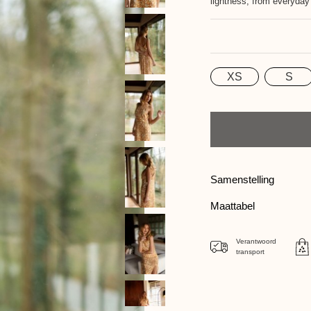
lightness, from everyday
XS
S
Maat
Aantal
Samenstelling
Maattabel
Verantwoord
transport