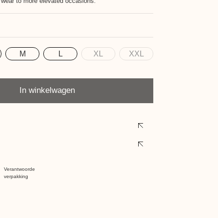
 wear to more elevated occasions.
M
L
XL
XXL
In winkelwagen
Verantwoorde
verpakking