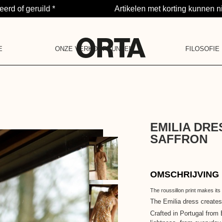
rd of geruild *
Artikelen met korting kunnen ni
E
ONZE VERKOOPPUNTEN
FILOSOFIE
NOTIFICATIE
PROJECT
LA BARAQUE
IN 5 PUNTEN
JE HEBT GEEN M
ONZE COMMUNIT
POP-UPSTORE
ONS ENGAGEMEN
ONZE WAARDEN
ONS VERHAAL
LA DEUXIÈME VIE
EMILIA DR
SAFFRON
OMSCHRIJVING
The roussillon print makes its 
The Emilia dress creates
Crafted in Portugal from 