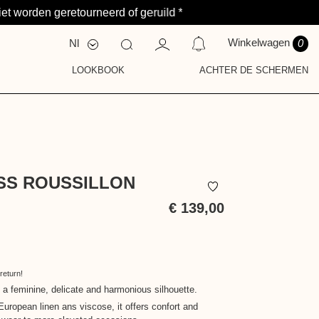
et worden geretourneerd of geruild *
Winkelwagen
Nl
0
Fr
En
LOOKBOOK
ACHTER DE SCHERMEN
S
ELDING OP DIT MOMENT.
Y
T
ESS ROUSSILLON
€ 139,00
Inclusief
belasting
return!
 a feminine, delicate and harmonious silhouette.
European linen ans viscose, it offers confort and