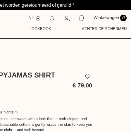
et worden geretourneerd of geruild *
Winkelwagen
Nl
0
Fr
En
LOOKBOOK
ACHTER DE SCHERMEN
S
ELDING OP DIT MOMENT.
Y
T
PYJAMAS SHIRT
€ 79,00
Inclusief
belasting
ur nights ✨
gines sleepwear with a look that is both elegant and
breathable cotton, it gently wraps the skin to keep you
e night... and well beyond.