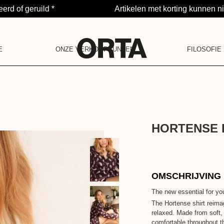
rd of geruild *
Artikelen met korting kunnen ni
E
ONZE VERKOOPPUNTEN
FILOSOFIE
NOTIFICATIE
PROJECT
LA BARAQUE
IN 5 PUNTEN
JE HEBT GEEN M
ONZE COMMUNIT
POP-UPSTORE
ONS ENGAGEMEN
ONZE WAARDEN
ONS VERHAAL
LA DEUXIÈME VIE
HORTENSE 
OMSCHRIJVING
The new essential for yo
The Hortense shirt reima
relaxed. Made from soft, 
comfortable throughout th