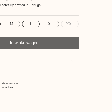
carefully crafted in Portugal
M
L
XL
XXL
In winkelwagen
Verantwoorde
verpakking