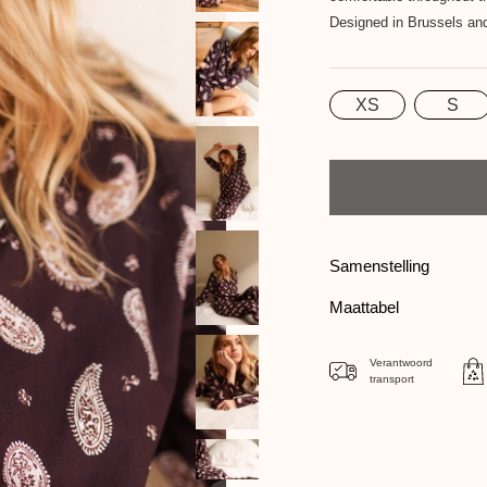
Designed in Brussels and 
XS
S
Maat
Aantal
Samenstelling
Maattabel
Verantwoord
transport