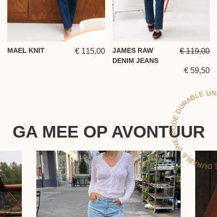
MAEL KNIT
JAMES RAW
€ 115,00
€ 119,00
DENIM JEANS
€ 59,50
LE
GA MEE OP AVONTUUR