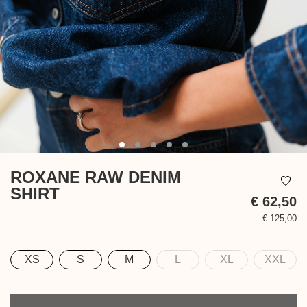
ROXANE RAW DENIM
SHIRT
€ 62,50
€ 125,00
In
be
XS
S
M
L
XL
XXL
Maat
Aantal