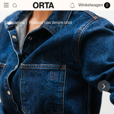
Winkelwagen
0
NOTIFICATIES
Startpagina
Roxane raw denim shirt
JE HEBT GEEN MELDING OP DIT MOMENT.