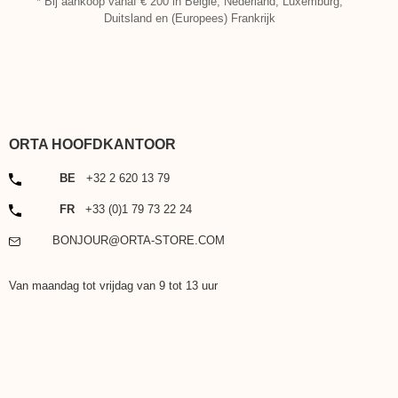
* Bij aankoop vanaf € 200 in België, Nederland, Luxemburg,
Duitsland en (Europees) Frankrijk
ORTA HOOFDKANTOOR
TELEFOON
BE
+32 2 620 13 79
TELEFOON
FR
+33 (0)1 79 73 22 24
EMAIL
BONJOUR@ORTA-STORE.COM
Van maandag tot vrijdag van 9 tot 13 uur