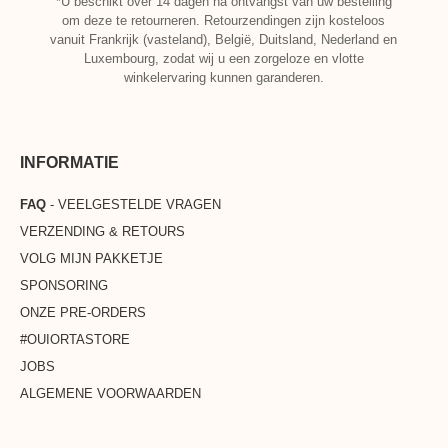
*U beschikt over 14 dagen na ontvangst van uw bestelling
om deze te retourneren. Retourzendingen zijn kosteloos
vanuit Frankrijk (vasteland), België, Duitsland, Nederland en
Luxembourg, zodat wij u een zorgeloze en vlotte
winkelervaring kunnen garanderen.
INFORMATIE
FAQ
- VEELGESTELDE VRAGEN
VERZENDING & RETOURS
VOLG MIJN PAKKETJE
SPONSORING
ONZE PRE-ORDERS
#OUIORTASTORE
JOBS
ALGEMENE VOORWAARDEN