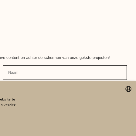
ieve content en achter de schermen van onze gekste projecten!
Naam
ebsite te
es verder
ENGLISH
d
©2026 ORTA
FRENCH
DUTCH
LEGAL NOTICES
RGDP
COOKIES
TOS