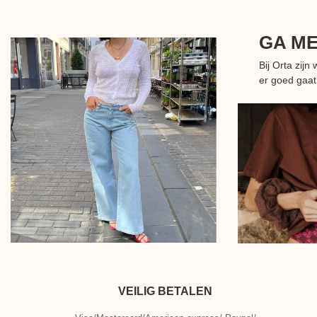
GA M
Bij Orta zij
er goed gaat
VEILIG BETALEN